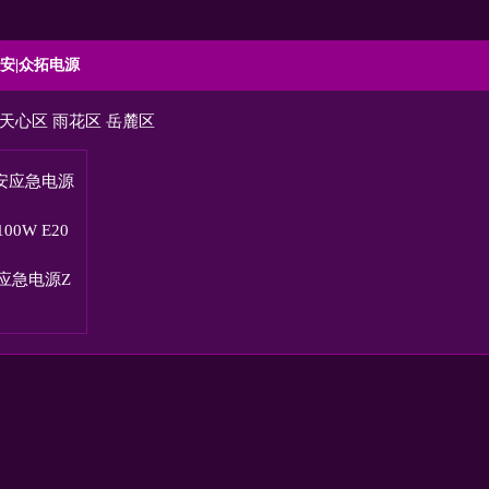
安|众拓电源
天心区
雨花区
岳麓区
应急电源Z