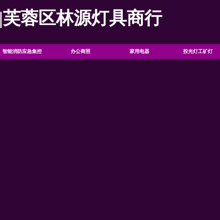
|芙蓉区林源灯具商行
智能消防应急集控
办公商照
家用电器
投光灯工矿灯