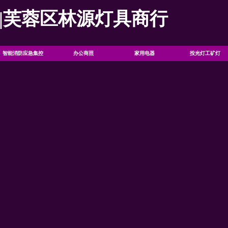
|芙蓉区林源灯具商行
智能消防应急集控
办公商照
家用电器
投光灯工矿灯