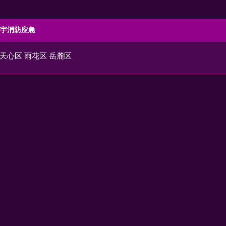
宇消防应急
天心区
雨花区
岳麓区