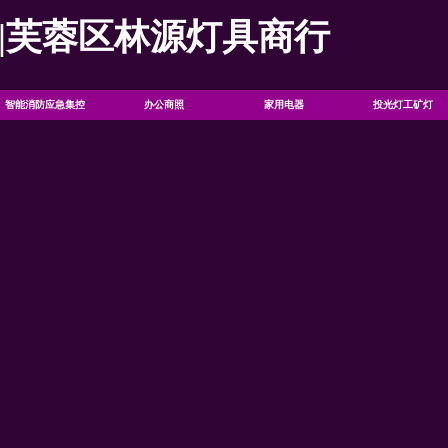
|芙蓉区林源灯具商行
智能消防应急集控
办公商照
家用电器
投光灯工矿灯