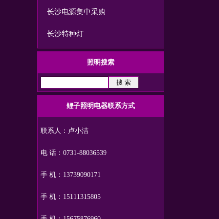
长沙电源集中采购
长沙特种灯
照明搜索
鲤子照明电器联系方式
联系人：卢小洁
电 话：0731-88036539
手 机：13739090171
手 机：15111315805
手 机：15675876960