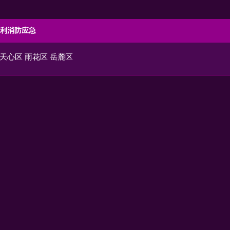
利消防应急
天心区
雨花区
岳麓区